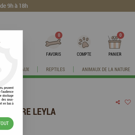
 de 9h à 18h
0
0
?
FAVORIS
COMPTE
PANIER
OISEAUX
REPTILES
ANIMAUX DE LA NATURE
res, peuvent
e l'audience
 le stockage
e des sous-
et en bas à
 LITIÈRE LEYLA
TOUT