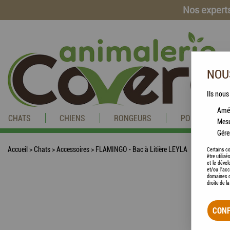
Nos experts
NOUS
Ils nous
Amél
CHATS
CHIENS
RONGEURS
POISSONS
Mesu
Gére
Accueil
>
Chats
>
Accessoires
>
FLAMINGO - Bac à Litière LEYLA
Certains co
être utilis
et le dével
et/ou l'ac
domaines d
droite de l
CONF