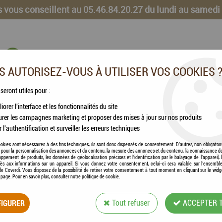
 vous conseillent au 05.46.84.20.27 du lundi au samedi
 AUTORISEZ-VOUS À UTILISER VOS COOKIES 
 seront utiles pour :
iorer l'interface et les fonctionnalités du site
CHEVAUX
VOLAILLES
ANIMAUX DE LA FERME
rer les campagnes marketing et proposer des mises à jour sur nos produits
r l'authentification et surveiller les erreurs techniques
okies sont nécessaires à des fins techniques, ils sont donc dispensés de consentement. D'autres, non obligatoi
és pour la personnalisation des annonces et du contenu, la mesure des annonces et du contenu, la connaissance d
oppement de produits, les données de géolocalisation précises et l'identification par le balayage de l'appareil,
cès aux informations sur un appareil. Si vous donnez votre consentement, celui-ci sera valable sur l’ensembl
e Coverdi. Vous disposez de la possibilité de retirer votre consentement à tout moment en cliquant sur le widg
FLAMINGO - BAC À
a page. Pour en savoir plus, consulter notre politique de cookie.
IGURER
Tout refuser
ACCEPTER 
Soyez le premier à donner votre avis !