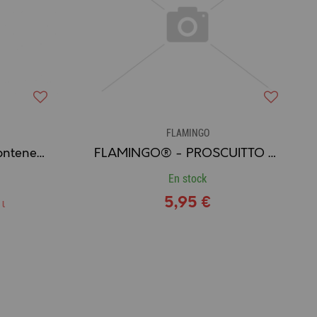
FLAMINGO
FLAMINGO - Baril / Conteneur pour Aliments Volailles (43 L)
FLAMINGO® - PROSCUITTO Friandise Naturelle pour Chien OS DE TIBIA
En stock
5,95 €
 l