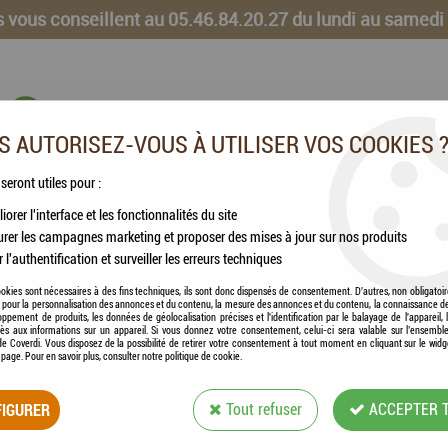
 vous conseillent au 05.46.84.20.27 du lundi au samedi
 AUTORISEZ-VOUS À UTILISER VOS COOKIES 
 seront utiles pour :
iorer l'interface et les fonctionnalités du site
CHEVAUX
VOLAILLES
ANIMAUX DE LA FERME
rer les campagnes marketing et proposer des mises à jour sur nos produits
r l'authentification et surveiller les erreurs techniques
eige VIVA 3
okies sont nécessaires à des fins techniques, ils sont donc dispensés de consentement. D'autres, non obligatoi
és pour la personnalisation des annonces et du contenu, la mesure des annonces et du contenu, la connaissance d
oppement de produits, les données de géolocalisation précises et l'identification par le balayage de l'appareil,
cès aux informations sur un appareil. Si vous donnez votre consentement, celui-ci sera valable sur l’ensembl
e Coverdi. Vous disposez de la possibilité de retirer votre consentement à tout moment en cliquant sur le widg
FLAMINGO® - ARBR
a page. Pour en savoir plus, consulter notre politique de cookie.
IGURER
Tout refuser
ACCEPTER 
Soyez le premier à donner votre avis !