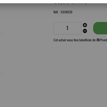
39
,
95
€
TTC
Réf. :
5334535
Cet achat vous fera bénéficier de
39
Point