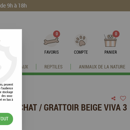
 de 9h à 18h
0
0
?
FAVORIS
COMPTE
PANIER
OISEAUX
REPTILES
ANIMAUX DE LA NATURE
res, peuvent
e l'audience
 le stockage
e des sous-
et en bas à
E À CHAT / GRATTOIR BEIGE VIVA 3
TOUT