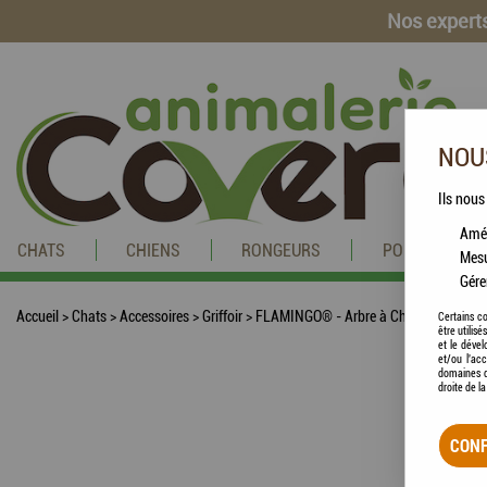
Nos experts
NOUS
Ils nous
Amél
CHATS
CHIENS
RONGEURS
POISSONS
Mesu
Gére
Accueil
>
Chats
>
Accessoires
>
Griffoir
>
FLAMINGO® - Arbre à Chat / Grattoir B
Certains co
être utilis
et le dével
et/ou l'ac
domaines d
droite de l
CONF