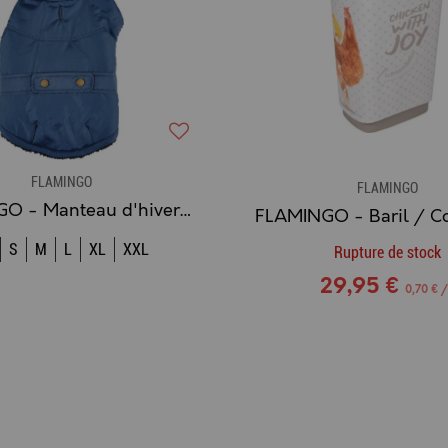
FLAMINGO
FLAMINGO
FLAMINGO - Manteau d'hiver Chien Sabi (bleu)
S
M
L
XL
XXL
Rupture de stock
29,95 €
0,70 € /