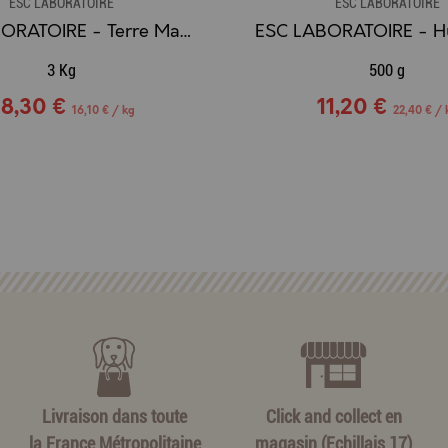
ESC LABORATOIRE
ESC LABORATOIRE
ESC LABORATOIRE - Terre Marine / Décontraction & Récupération - 3kg
3 Kg
500 g
8,30 €
11,20 €
16,10 € / kg
22,40 € / 
Livraison dans toute
Click and collect en
la France Métropolitaine
magasin (Echillais 17)