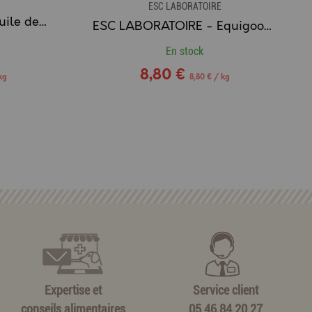
ESC LABORATOIRE
ESC LABORATOIRE - Huile de Coco, peau et sabots secs - 500g
ESC LABORATOIRE - Equigood Friandise Chevaux AIL
En stock
8,80 €
kg
8,80 € / kg
Expertise et
Service client
conseils alimentaires
05.46.84.20.27