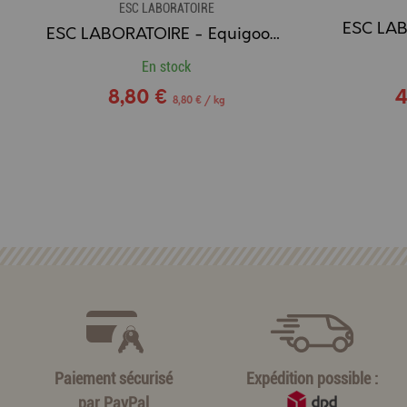
ESC LABORATOIRE
ESC LABORATOIRE - Equigood Friandise Chevaux RÉGLISSE
En stock
8,80 €
4
8,80 € / kg
Paiement sécurisé
Expédition possible :
par
PayPal