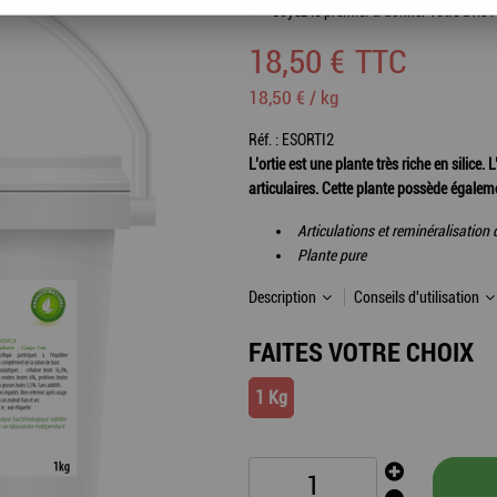
Soyez le premier à donner votre avis !
18
,
50
€
TTC
18,50 € / kg
Réf. :
ESORTI2
L’ortie est une plante très riche en silice.
articulaires. Cette plante possède égalem
Articulations et reminéralisation
Plante pure
Description
Conseils d'utilisation
FAITES VOTRE CHOIX
1 Kg