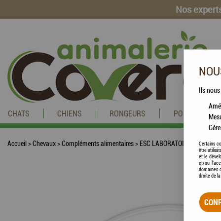
Nos experts
NOUS
Ils nous
Amél
CHATS
CHIENS
RONGEURS
POISSONS
Mesu
Gére
Accueil
>
Chevaux
>
Compléments alimentaires
>
ESC LABORATOIRE - Ortie, arti
Certains co
être utilis
et le dével
et/ou l'ac
domaines d
droite de l
CONF