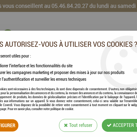
 vous conseillent au 05.46.84.20.27 du lundi au samedi
 AUTORISEZ-VOUS À UTILISER VOS COOKIES 
 seront utiles pour :
iorer l'interface et les fonctionnalités du site
CHEVAUX
VOLAILLES
ANIMAUX DE LA FERME
rer les campagnes marketing et proposer des mises à jour sur nos produits
r l'authentification et surveiller les erreurs techniques
culations & reminéralisation - 1kg
okies sont nécessaires à des fins techniques, ils sont donc dispensés de consentement. D'autres, non obligatoi
és pour la personnalisation des annonces et du contenu, la mesure des annonces et du contenu, la connaissance d
oppement de produits, les données de géolocalisation précises et l'identification par le balayage de l'appareil,
cès aux informations sur un appareil. Si vous donnez votre consentement, celui-ci sera valable sur l’ensembl
e Coverdi. Vous disposez de la possibilité de retirer votre consentement à tout moment en cliquant sur le widg
a page. Pour en savoir plus, consulter notre politique de cookie.
ESC LABORATOIRE 
IGURER
Tout refuser
ACCEPTER 
REMINÉRALISATIO