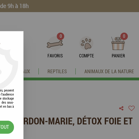
 de 9h à 18h
0
0
?
FAVORIS
COMPTE
PANIER
OISEAUX
REPTILES
ANIMAUX DE LA NATURE
res, peuvent
e l'audience
 le stockage
e des sous-
et en bas à
 - CHARDON-MARIE, DÉTOX FOIE ET
TOUT