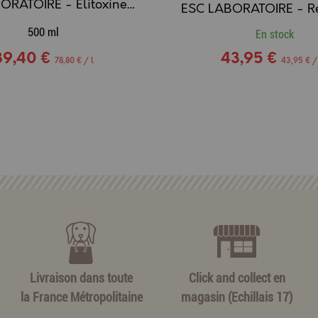
ESC LABORATOIRE - Elitoxine, drainage detox - 500ml
500 ml
En stock
39,40 €
43,95 €
78,80 € / l
43,95 € /
Livraison dans toute
Click and collect en
la France Métropolitaine
magasin (Echillais 17)