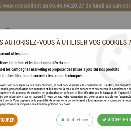
 vous conseillent au 05.46.84.20.27 du lundi au samedi
 AUTORISEZ-VOUS À UTILISER VOS COOKIES 
 seront utiles pour :
iorer l'interface et les fonctionnalités du site
CHEVAUX
VOLAILLES
ANIMAUX DE LA FERME
rer les campagnes marketing et proposer des mises à jour sur nos produits
r l'authentification et surveiller les erreurs techniques
ie, détox foie et reins - 1kg
okies sont nécessaires à des fins techniques, ils sont donc dispensés de consentement. D'autres, non obligatoi
és pour la personnalisation des annonces et du contenu, la mesure des annonces et du contenu, la connaissance d
oppement de produits, les données de géolocalisation précises et l'identification par le balayage de l'appareil,
cès aux informations sur un appareil. Si vous donnez votre consentement, celui-ci sera valable sur l’ensembl
e Coverdi. Vous disposez de la possibilité de retirer votre consentement à tout moment en cliquant sur le widg
a page. Pour en savoir plus, consulter notre politique de cookie.
ESC LABORATOIRE
IGURER
Tout refuser
ACCEPTER 
REINS - 1KG