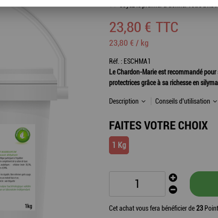
Soyez le premier à donner votre avis !
23
,
80
€
TTC
23,80 € / kg
Réf. :
ESCHMA1
Le Chardon-Marie est recommandé pour ses
protectrices grâce à sa richesse en silyma
Description
Conseils d'utilisation
FAITES VOTRE CHOIX
1 Kg
Cet achat vous fera bénéficier de
23
Point