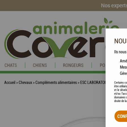
Nos experts
NOUS
Ils nous
Amél
CHATS
CHIENS
RONGEURS
POISSONS
Mesu
Gére
Accueil
>
Chevaux
>
Compléments alimentaires
>
ESC LABORATOIRE - Chardon-Mar
Certains co
être utilis
et le dével
et/ou l'ac
domaines d
droite de l
CONF