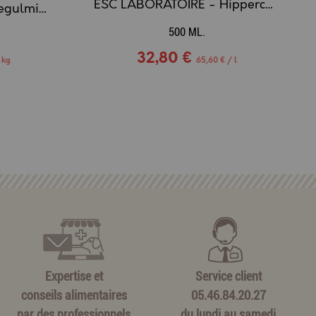
ESC LABORATOIRE - Hippercorne, soin sabots - 500ml
ESC LABORATOIRE - Regulmix / Régulation Hormonal
500 ML.
32,80 €
 kg
65,60 € / l
Expertise et
Service client
conseils alimentaires
05.46.84.20.27
par des professionnels
du lundi au samedi