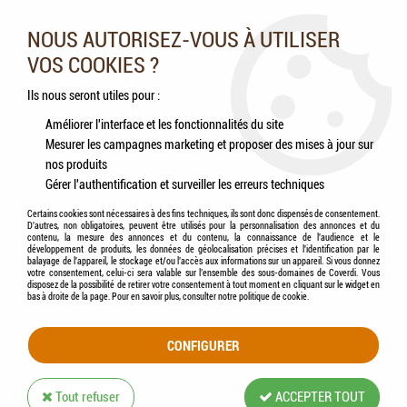
Nos experts vous conseillent au 05.46.84.20.27 du lundi au
samedi de 9h à 18h
NOUS AUTORISEZ-VOUS À UTILISER
VOS COOKIES ?
0
Ils nous seront utiles pour :
Améliorer l'interface et les fonctionnalités du site
Mesurer les campagnes marketing et proposer des mises à jour sur
Accueil
>
Chevaux
>
Compléments alimentaires
>
ESC LABORATOIRE - Arthromix
nos produits
Gérer l'authentification et surveiller les erreurs techniques
Certains cookies sont nécessaires à des fins techniques, ils sont donc dispensés de consentement.
D'autres, non obligatoires, peuvent être utilisés pour la personnalisation des annonces et du
contenu, la mesure des annonces et du contenu, la connaissance de l'audience et le
développement de produits, les données de géolocalisation précises et l'identification par le
balayage de l'appareil, le stockage et/ou l'accès aux informations sur un appareil. Si vous donnez
votre consentement, celui-ci sera valable sur l’ensemble des sous-domaines de Coverdi. Vous
disposez de la possibilité de retirer votre consentement à tout moment en cliquant sur le widget en
bas à droite de la page. Pour en savoir plus, consulter notre politique de cookie.
CONFIGURER
Tout refuser
ACCEPTER TOUT