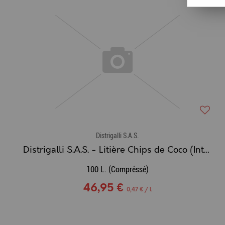
Distrigalli S.A.S.
Distrigalli S.A.S. - Litière Chips de Coco (Intérieur & Extérieur)
100 L. (Compréssé)
46,95 €
0,47 € / l