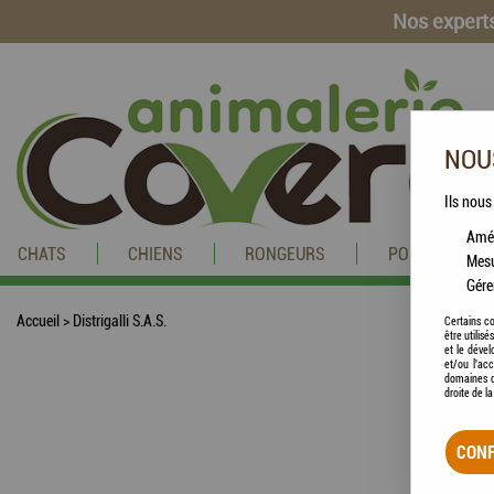
Nos experts
NOUS
Ils nous
Amél
CHATS
CHIENS
RONGEURS
POISSONS
Mesu
Gére
Accueil
>
Distrigalli S.A.S.
Certains co
être utilis
et le dével
et/ou l'ac
domaines d
droite de l
CONF