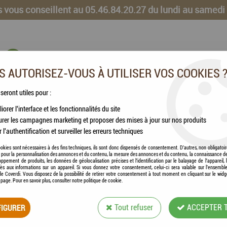
 vous conseillent au 05.46.84.20.27 du lundi au samedi
 AUTORISEZ-VOUS À UTILISER VOS COOKIES 
 seront utiles pour :
iorer l'interface et les fonctionnalités du site
CHEVAUX
VOLAILLES
ANIMAUX DE LA FERME
rer les campagnes marketing et proposer des mises à jour sur nos produits
r l'authentification et surveiller les erreurs techniques
okies sont nécessaires à des fins techniques, ils sont donc dispensés de consentement. D'autres, non obligatoi
és pour la personnalisation des annonces et du contenu, la mesure des annonces et du contenu, la connaissance d
oppement de produits, les données de géolocalisation précises et l'identification par le balayage de l'appareil,
cès aux informations sur un appareil. Si vous donnez votre consentement, celui-ci sera valable sur l’ensembl
PRODUITS DE LA MARQUE DISTRIGALLI S.A.S
e Coverdi. Vous disposez de la possibilité de retirer votre consentement à tout moment en cliquant sur le widg
a page. Pour en savoir plus, consulter notre politique de cookie.
1 article sur
1
IGURER
Tout refuser
ACCEPTER 