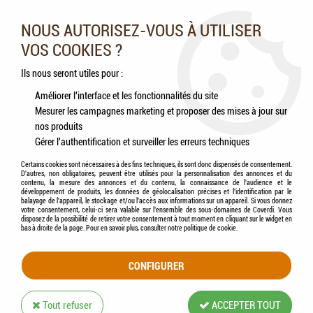
Nos experts vous conseillent au 05.46.84.20.27 du lundi au
samedi de 9h à 18h
NOUS AUTORISEZ-VOUS À UTILISER
VOS COOKIES ?
0
Ils nous seront utiles pour :
Améliorer l'interface et les fonctionnalités du site
Mesurer les campagnes marketing et proposer des mises à jour sur
Accueil
>
Chevaux
>
Compléments alimentaires
>
DELIZIA - LECKSTEIN Pierre à
nos produits
Lécher Rectangulaire Cristaux de Sel des Montagnes - 2kg
Gérer l'authentification et surveiller les erreurs techniques
Certains cookies sont nécessaires à des fins techniques, ils sont donc dispensés de consentement.
D'autres, non obligatoires, peuvent être utilisés pour la personnalisation des annonces et du
contenu, la mesure des annonces et du contenu, la connaissance de l'audience et le
développement de produits, les données de géolocalisation précises et l'identification par le
balayage de l'appareil, le stockage et/ou l'accès aux informations sur un appareil. Si vous donnez
votre consentement, celui-ci sera valable sur l’ensemble des sous-domaines de Coverdi. Vous
disposez de la possibilité de retirer votre consentement à tout moment en cliquant sur le widget en
bas à droite de la page. Pour en savoir plus, consulter notre politique de cookie.
CONFIGURER
Tout refuser
ACCEPTER TOUT