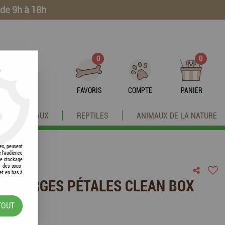
 de 9h à 18h
0
0
?
FAVORIS
COMPTE
PANIER
OISEAUX
REPTILES
ANIMAUX DE LA NATURE
res, peuvent
e l'audience
 le stockage
e des sous-
et en bas à
UX LARGES PÉTALES CLEAN BOX
TOUT