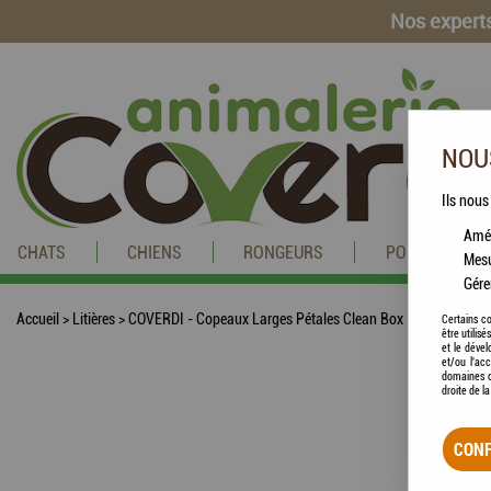
Nos experts
NOUS
Ils nous
Amél
CHATS
CHIENS
RONGEURS
POISSONS
Mesu
Gére
Accueil
>
Litières
>
COVERDI - Copeaux Larges Pétales Clean Box 18KG
Certains co
être utilis
et le dével
et/ou l'ac
domaines d
droite de l
CONF