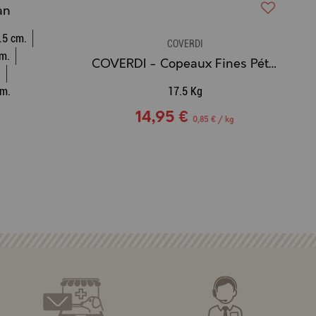
an
.5 cm.
COVERDI
cm.
COVERDI - Copeaux Fines Pétales Désciurés & Dépoussiérés - 17.5Kg
.
cm.
17.5 Kg
14,95 €
0,85 € / kg