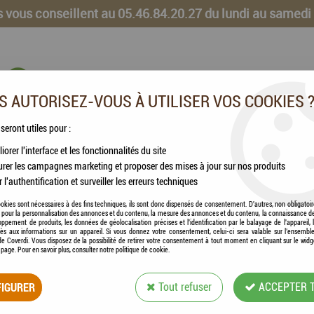
 vous conseillent au 05.46.84.20.27 du lundi au samedi
 AUTORISEZ-VOUS À UTILISER VOS COOKIES 
 seront utiles pour :
iorer l'interface et les fonctionnalités du site
CHEVAUX
VOLAILLES
ANIMAUX DE LA FERME
rer les campagnes marketing et proposer des mises à jour sur nos produits
r l'authentification et surveiller les erreurs techniques
okies sont nécessaires à des fins techniques, ils sont donc dispensés de consentement. D'autres, non obligatoi
és pour la personnalisation des annonces et du contenu, la mesure des annonces et du contenu, la connaissance d
oppement de produits, les données de géolocalisation précises et l'identification par le balayage de l'appareil,
COVERDI
cès aux informations sur un appareil. Si vous donnez votre consentement, celui-ci sera valable sur l’ensembl
e Coverdi. Vous disposez de la possibilité de retirer votre consentement à tout moment en cliquant sur le widg
COVERDI - COPEA
a page. Pour en savoir plus, consulter notre politique de cookie.
18KG
IGURER
Tout refuser
ACCEPTER 
Soyez le premier à donner votre avis !