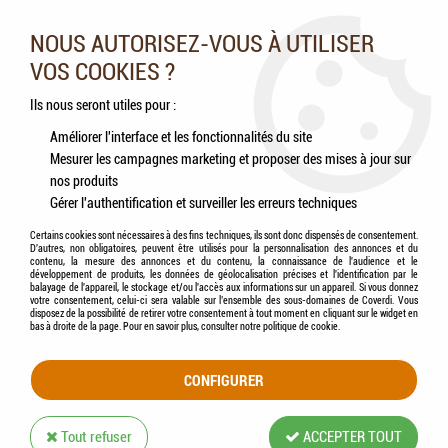
Nos experts vous conseillent au 05.46.84.20.27 du lundi au
samedi de 9h à 18h
NOUS AUTORISEZ-VOUS À UTILISER
VOS COOKIES ?
0
Ils nous seront utiles pour :
Améliorer l'interface et les fonctionnalités du site
Mesurer les campagnes marketing et proposer des mises à jour sur
Accueil
>
Animaux de la ferme
>
Chèvres
>
Aliments
nos produits
Gérer l'authentification et surveiller les erreurs techniques
ALIMENTS
Certains cookies sont nécessaires à des fins techniques, ils sont donc dispensés de consentement.
D'autres, non obligatoires, peuvent être utilisés pour la personnalisation des annonces et du
contenu, la mesure des annonces et du contenu, la connaissance de l'audience et le
développement de produits, les données de géolocalisation précises et l'identification par le
balayage de l'appareil, le stockage et/ou l'accès aux informations sur un appareil. Si vous donnez
votre consentement, celui-ci sera valable sur l’ensemble des sous-domaines de Coverdi. Vous
disposez de la possibilité de retirer votre consentement à tout moment en cliquant sur le widget en
TRIER & FILTRER
bas à droite de la page. Pour en savoir plus, consulter notre politique de cookie.
CONFIGURER
8 articles sur
8
Tout refuser
ACCEPTER TOUT