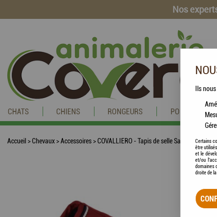
Nos experts
NOUS
Ils nous
Amél
CHATS
CHIENS
RONGEURS
POISSONS
Mesu
Gére
Accueil
>
Chevaux
>
Accessoires
>
COVALLIERO - Tapis de selle Salvina Mixte
Certains co
être utilis
et le dével
et/ou l'ac
domaines d
droite de l
CONF