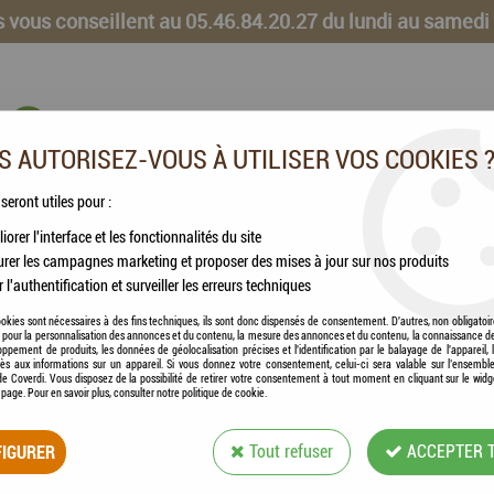
 vous conseillent au 05.46.84.20.27 du lundi au samedi
 AUTORISEZ-VOUS À UTILISER VOS COOKIES 
 seront utiles pour :
iorer l'interface et les fonctionnalités du site
CHEVAUX
VOLAILLES
ANIMAUX DE LA FERME
rer les campagnes marketing et proposer des mises à jour sur nos produits
r l'authentification et surveiller les erreurs techniques
okies sont nécessaires à des fins techniques, ils sont donc dispensés de consentement. D'autres, non obligatoi
és pour la personnalisation des annonces et du contenu, la mesure des annonces et du contenu, la connaissance d
oppement de produits, les données de géolocalisation précises et l'identification par le balayage de l'appareil,
cès aux informations sur un appareil. Si vous donnez votre consentement, celui-ci sera valable sur l’ensembl
e Coverdi. Vous disposez de la possibilité de retirer votre consentement à tout moment en cliquant sur le widg
a page. Pour en savoir plus, consulter notre politique de cookie.
COVALLIERO - TAP
IGURER
Tout refuser
ACCEPTER 
Soyez le premier à donner votre avis !