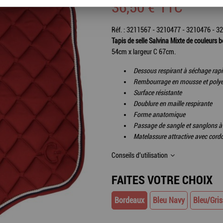
36
,
50
€
TTC
Réf. :
3211567 - 3210477 - 3210476 - 3
Tapis de selle Salvina Mixte de couleurs bo
54cm x largeur C 67cm.
Dessous respirant à séchage rap
Rembourrage en mousse et polyes
Surface résistante
Doublure en maille respirante
Forme anatomique
Passage de sangle et sanglons à
Matelassure attractive avec cordo
Conseils d'utilisation
FAITES VOTRE CHOIX
Bordeaux
Bleu Navy
Bleu/Gris