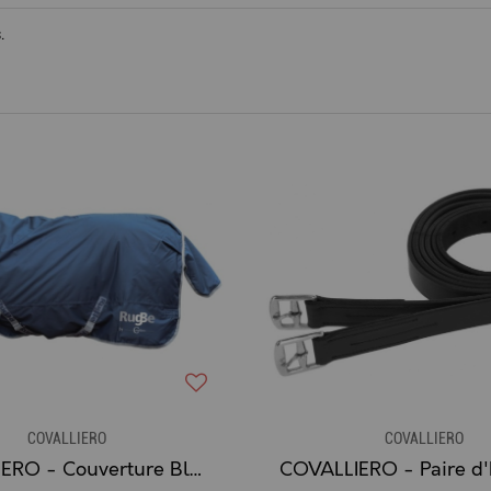
.
COVALLIERO
COVALLIERO
COVALLIERO - Couverture Bleu Marine RugBe IceProtect 300