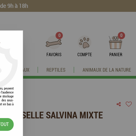
 de 9h à 18h
0
0
?
FAVORIS
COMPTE
PANIER
OISEAUX
REPTILES
ANIMAUX DE LA NATURE
res, peuvent
e l'audience
 le stockage
e des sous-
et en bas à
IS DE SELLE SALVINA MIXTE
TOUT