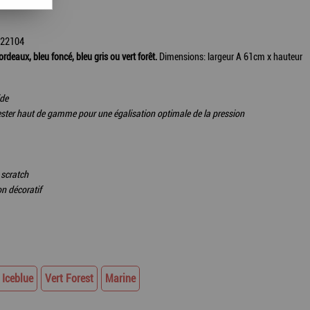
222104
rdeaux, bleu foncé, bleu gris ou vert forêt.
Dimensions: largeur A 61cm x hauteur
ide
ter haut de gamme pour une égalisation optimale de la pression
 scratch
n décoratif
 Iceblue
Vert Forest
Marine