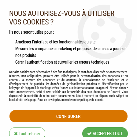
Nos experts vous conseillent au 05.46.84.20.27 du lundi au
samedi de 9h à 18h
NOUS AUTORISEZ-VOUS À UTILISER
VOS COOKIES ?
0
Ils nous seront utiles pour :
Améliorer l'interface et les fonctionnalités du site
Mesurer les campagnes marketing et proposer des mises à jour sur
Accueil
>
Chevaux
>
Accessoires
>
COVALLIERO - Franges anti-mouche (noir)
nos produits
Gérer l'authentification et surveiller les erreurs techniques
Certains cookies sont nécessaires à des fins techniques, ils sont donc dispensés de consentement.
D'autres, non obligatoires, peuvent être utilisés pour la personnalisation des annonces et du
contenu, la mesure des annonces et du contenu, la connaissance de l'audience et le
développement de produits, les données de géolocalisation précises et l'identification par le
balayage de l'appareil, le stockage et/ou l'accès aux informations sur un appareil. Si vous donnez
votre consentement, celui-ci sera valable sur l’ensemble des sous-domaines de Coverdi. Vous
disposez de la possibilité de retirer votre consentement à tout moment en cliquant sur le widget en
bas à droite de la page. Pour en savoir plus, consulter notre politique de cookie.
CONFIGURER
Tout refuser
ACCEPTER TOUT