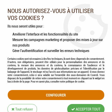
Nos experts vous conseillent au 05.46.84.20.27 du lundi au
samedi de 9h à 18h
NOUS AUTORISEZ-VOUS À UTILISER
VOS COOKIES ?
0
Ils nous seront utiles pour :
Améliorer l'interface et les fonctionnalités du site
Mesurer les campagnes marketing et proposer des mises à jour sur
Accueil
>
Chevaux
>
Accessoires
>
COVALLIERO - Étrille (noir)
nos produits
Gérer l'authentification et surveiller les erreurs techniques
Certains cookies sont nécessaires à des fins techniques, ils sont donc dispensés de consentement.
D'autres, non obligatoires, peuvent être utilisés pour la personnalisation des annonces et du
contenu, la mesure des annonces et du contenu, la connaissance de l'audience et le
développement de produits, les données de géolocalisation précises et l'identification par le
balayage de l'appareil, le stockage et/ou l'accès aux informations sur un appareil. Si vous donnez
votre consentement, celui-ci sera valable sur l’ensemble des sous-domaines de Coverdi. Vous
disposez de la possibilité de retirer votre consentement à tout moment en cliquant sur le widget en
bas à droite de la page. Pour en savoir plus, consulter notre politique de cookie.
CONFIGURER
Tout refuser
ACCEPTER TOUT