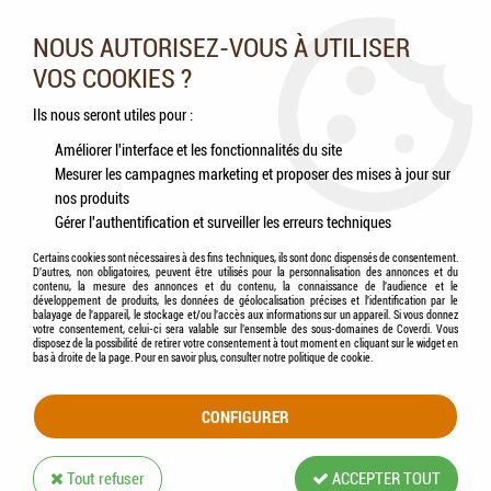
Nos experts vous conseillent au 05.46.84.20.27 du lundi au
samedi de 9h à 18h
NOUS AUTORISEZ-VOUS À UTILISER
VOS COOKIES ?
0
Ils nous seront utiles pour :
Améliorer l'interface et les fonctionnalités du site
Mesurer les campagnes marketing et proposer des mises à jour sur
Accueil
>
Chevaux
>
Accessoires
>
COVALLIERO - Étrille en Plastique
nos produits
Gérer l'authentification et surveiller les erreurs techniques
Certains cookies sont nécessaires à des fins techniques, ils sont donc dispensés de consentement.
D'autres, non obligatoires, peuvent être utilisés pour la personnalisation des annonces et du
contenu, la mesure des annonces et du contenu, la connaissance de l'audience et le
développement de produits, les données de géolocalisation précises et l'identification par le
balayage de l'appareil, le stockage et/ou l'accès aux informations sur un appareil. Si vous donnez
votre consentement, celui-ci sera valable sur l’ensemble des sous-domaines de Coverdi. Vous
disposez de la possibilité de retirer votre consentement à tout moment en cliquant sur le widget en
bas à droite de la page. Pour en savoir plus, consulter notre politique de cookie.
CONFIGURER
Tout refuser
ACCEPTER TOUT