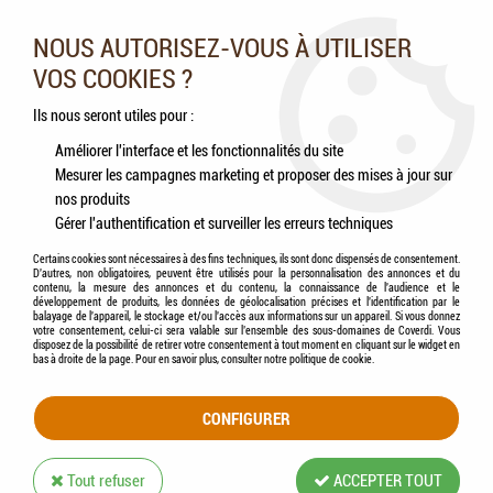
Nos experts vous conseillent au 05.46.84.20.27 du lundi au
samedi de 9h à 18h
NOUS AUTORISEZ-VOUS À UTILISER
VOS COOKIES ?
0
Ils nous seront utiles pour :
Améliorer l'interface et les fonctionnalités du site
Mesurer les campagnes marketing et proposer des mises à jour sur
Accueil
>
Chats
>
Produits calmants & anti-stress
>
CEVA - FELIWAY Optimum -
nos produits
Recharge
Gérer l'authentification et surveiller les erreurs techniques
Certains cookies sont nécessaires à des fins techniques, ils sont donc dispensés de consentement.
D'autres, non obligatoires, peuvent être utilisés pour la personnalisation des annonces et du
contenu, la mesure des annonces et du contenu, la connaissance de l'audience et le
développement de produits, les données de géolocalisation précises et l'identification par le
balayage de l'appareil, le stockage et/ou l'accès aux informations sur un appareil. Si vous donnez
votre consentement, celui-ci sera valable sur l’ensemble des sous-domaines de Coverdi. Vous
disposez de la possibilité de retirer votre consentement à tout moment en cliquant sur le widget en
bas à droite de la page. Pour en savoir plus, consulter notre politique de cookie.
CONFIGURER
Tout refuser
ACCEPTER TOUT