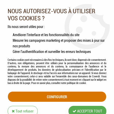
Nos experts vous conseillent au 05.46.84.20.27 du lundi au
samedi de 9h à 18h
NOUS AUTORISEZ-VOUS À UTILISER
VOS COOKIES ?
0
Ils nous seront utiles pour :
Améliorer l'interface et les fonctionnalités du site
Mesurer les campagnes marketing et proposer des mises à jour sur
Accueil
>
Chats
>
Accessoires
>
Alimentaire
>
CATIT - Filtres Triple Actions (pour
nos produits
Abreuvoir CATIT avec fleur)
Gérer l'authentification et surveiller les erreurs techniques
Certains cookies sont nécessaires à des fins techniques, ils sont donc dispensés de consentement.
D'autres, non obligatoires, peuvent être utilisés pour la personnalisation des annonces et du
contenu, la mesure des annonces et du contenu, la connaissance de l'audience et le
développement de produits, les données de géolocalisation précises et l'identification par le
balayage de l'appareil, le stockage et/ou l'accès aux informations sur un appareil. Si vous donnez
votre consentement, celui-ci sera valable sur l’ensemble des sous-domaines de Coverdi. Vous
disposez de la possibilité de retirer votre consentement à tout moment en cliquant sur le widget en
bas à droite de la page. Pour en savoir plus, consulter notre politique de cookie.
CONFIGURER
Tout refuser
ACCEPTER TOUT