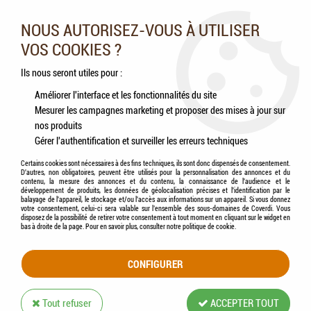
Nos experts vous conseillent au 05.46.84.20.27 du lundi au
samedi de 9h à 18h
NOUS AUTORISEZ-VOUS À UTILISER
VOS COOKIES ?
0
Ils nous seront utiles pour :
Améliorer l'interface et les fonctionnalités du site
Mesurer les campagnes marketing et proposer des mises à jour sur
Accueil
>
Chiens
>
Antiparasitaires
>
BEAPHAR - Canishield Collier antiparasitaire
nos produits
puces, tiques et phlébotomes
Gérer l'authentification et surveiller les erreurs techniques
Certains cookies sont nécessaires à des fins techniques, ils sont donc dispensés de consentement.
D'autres, non obligatoires, peuvent être utilisés pour la personnalisation des annonces et du
contenu, la mesure des annonces et du contenu, la connaissance de l'audience et le
développement de produits, les données de géolocalisation précises et l'identification par le
balayage de l'appareil, le stockage et/ou l'accès aux informations sur un appareil. Si vous donnez
votre consentement, celui-ci sera valable sur l’ensemble des sous-domaines de Coverdi. Vous
disposez de la possibilité de retirer votre consentement à tout moment en cliquant sur le widget en
bas à droite de la page. Pour en savoir plus, consulter notre politique de cookie.
CONFIGURER
Tout refuser
ACCEPTER TOUT