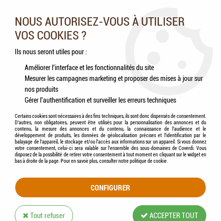
Nos experts vous conseillent au 05.46.84.20.27 du lundi au
samedi de 9h à 18h
NOUS AUTORISEZ-VOUS À UTILISER
VOS COOKIES ?
0
Ils nous seront utiles pour :
Améliorer l'interface et les fonctionnalités du site
Mesurer les campagnes marketing et proposer des mises à jour sur
Accueil
>
Chiens
>
Hygiène & Soins
>
Hygiène cutanée
>
Shampooings
>
BiOdene -
nos produits
Shampooing Démêlant
Gérer l'authentification et surveiller les erreurs techniques
Certains cookies sont nécessaires à des fins techniques, ils sont donc dispensés de consentement.
PROMO
-
2,20
€
D'autres, non obligatoires, peuvent être utilisés pour la personnalisation des annonces et du
contenu, la mesure des annonces et du contenu, la connaissance de l'audience et le
développement de produits, les données de géolocalisation précises et l'identification par le
balayage de l'appareil, le stockage et/ou l'accès aux informations sur un appareil. Si vous donnez
votre consentement, celui-ci sera valable sur l’ensemble des sous-domaines de Coverdi. Vous
disposez de la possibilité de retirer votre consentement à tout moment en cliquant sur le widget en
bas à droite de la page. Pour en savoir plus, consulter notre politique de cookie.
CONFIGURER
Tout refuser
ACCEPTER TOUT