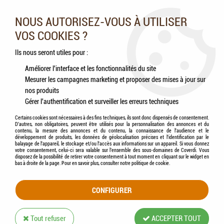
Nos experts vous conseillent au 05.46.84.20.27 du lundi au
samedi de 9h à 18h
NOUS AUTORISEZ-VOUS À UTILISER
VOS COOKIES ?
0
Ils nous seront utiles pour :
Améliorer l'interface et les fonctionnalités du site
Mesurer les campagnes marketing et proposer des mises à jour sur
Accueil
>
Chiens
>
Hygiène & Soins
>
Hygiène intestinale
>
BEAPHAR VERMIpure -
nos produits
Comprimés d'hygiène digestive aux plantes Chien
Gérer l'authentification et surveiller les erreurs techniques
Certains cookies sont nécessaires à des fins techniques, ils sont donc dispensés de consentement.
D'autres, non obligatoires, peuvent être utilisés pour la personnalisation des annonces et du
contenu, la mesure des annonces et du contenu, la connaissance de l'audience et le
développement de produits, les données de géolocalisation précises et l'identification par le
balayage de l'appareil, le stockage et/ou l'accès aux informations sur un appareil. Si vous donnez
votre consentement, celui-ci sera valable sur l’ensemble des sous-domaines de Coverdi. Vous
disposez de la possibilité de retirer votre consentement à tout moment en cliquant sur le widget en
bas à droite de la page. Pour en savoir plus, consulter notre politique de cookie.
CONFIGURER
Tout refuser
ACCEPTER TOUT