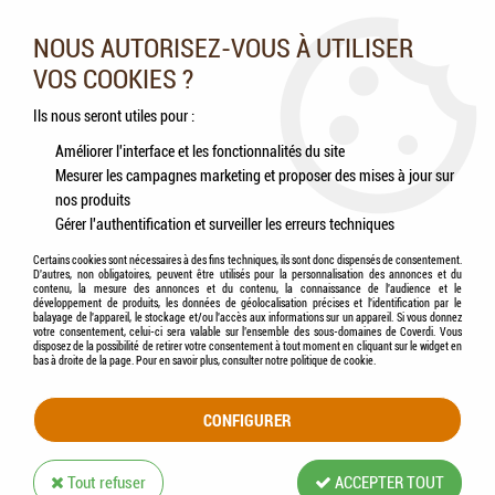
Nos experts vous conseillent au 05.46.84.20.27 du lundi au
samedi de 9h à 18h
NOUS AUTORISEZ-VOUS À UTILISER
VOS COOKIES ?
0
Ils nous seront utiles pour :
Améliorer l'interface et les fonctionnalités du site
Mesurer les campagnes marketing et proposer des mises à jour sur
Accueil
>
Chats
>
Hygiène & Soins
>
Hygiène cutanée
>
Shampooings
>
BEAPHAR
nos produits
Empreinte - Shampooing tous types de pelages Chats & Chatons
Gérer l'authentification et surveiller les erreurs techniques
Certains cookies sont nécessaires à des fins techniques, ils sont donc dispensés de consentement.
D'autres, non obligatoires, peuvent être utilisés pour la personnalisation des annonces et du
contenu, la mesure des annonces et du contenu, la connaissance de l'audience et le
développement de produits, les données de géolocalisation précises et l'identification par le
balayage de l'appareil, le stockage et/ou l'accès aux informations sur un appareil. Si vous donnez
votre consentement, celui-ci sera valable sur l’ensemble des sous-domaines de Coverdi. Vous
disposez de la possibilité de retirer votre consentement à tout moment en cliquant sur le widget en
bas à droite de la page. Pour en savoir plus, consulter notre politique de cookie.
CONFIGURER
Tout refuser
ACCEPTER TOUT