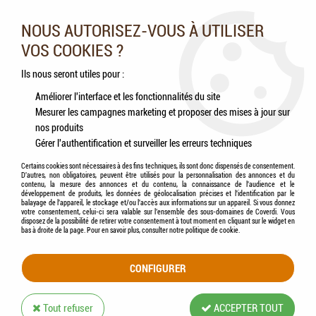
Nos experts vous conseillent au 05.46.84.20.27 du lundi au
samedi de 9h à 18h
NOUS AUTORISEZ-VOUS À UTILISER
VOS COOKIES ?
0
Ils nous seront utiles pour :
Améliorer l'interface et les fonctionnalités du site
Mesurer les campagnes marketing et proposer des mises à jour sur
Accueil
>
Chiens
>
Hygiène & Soins
>
Hygiène cutanée
>
Shampooings
>
BEAPHAR
nos produits
Empreinte - Shampooing Chiots
Gérer l'authentification et surveiller les erreurs techniques
Certains cookies sont nécessaires à des fins techniques, ils sont donc dispensés de consentement.
D'autres, non obligatoires, peuvent être utilisés pour la personnalisation des annonces et du
contenu, la mesure des annonces et du contenu, la connaissance de l'audience et le
développement de produits, les données de géolocalisation précises et l'identification par le
balayage de l'appareil, le stockage et/ou l'accès aux informations sur un appareil. Si vous donnez
votre consentement, celui-ci sera valable sur l’ensemble des sous-domaines de Coverdi. Vous
disposez de la possibilité de retirer votre consentement à tout moment en cliquant sur le widget en
bas à droite de la page. Pour en savoir plus, consulter notre politique de cookie.
CONFIGURER
Tout refuser
ACCEPTER TOUT