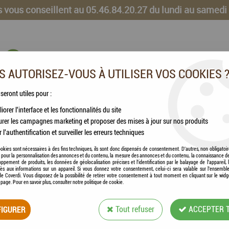
 vous conseillent au 05.46.84.20.27 du lundi au samedi
 AUTORISEZ-VOUS À UTILISER VOS COOKIES 
 seront utiles pour :
iorer l'interface et les fonctionnalités du site
CHEVAUX
VOLAILLES
ANIMAUX DE LA FERME
rer les campagnes marketing et proposer des mises à jour sur nos produits
r l'authentification et surveiller les erreurs techniques
R - DermaCare Shampooing Assainissant Chien & Chat
okies sont nécessaires à des fins techniques, ils sont donc dispensés de consentement. D'autres, non obligatoi
és pour la personnalisation des annonces et du contenu, la mesure des annonces et du contenu, la connaissance d
oppement de produits, les données de géolocalisation précises et l'identification par le balayage de l'appareil,
cès aux informations sur un appareil. Si vous donnez votre consentement, celui-ci sera valable sur l’ensembl
e Coverdi. Vous disposez de la possibilité de retirer votre consentement à tout moment en cliquant sur le widg
a page. Pour en savoir plus, consulter notre politique de cookie.
BEAPHAR - DERM
CHIEN & CHAT
IGURER
Tout refuser
ACCEPTER 
Soyez le premier à donner votre avis !