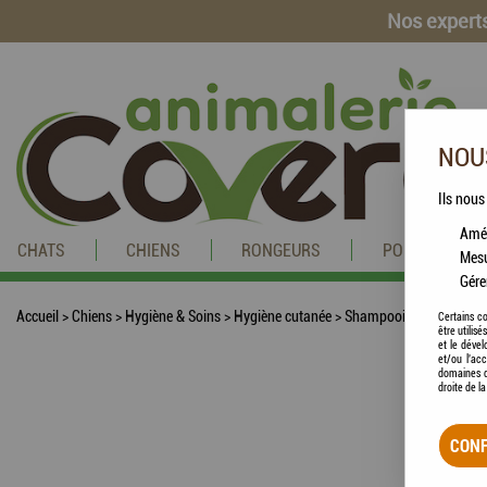
Nos experts
NOUS
Ils nous
Amél
CHATS
CHIENS
RONGEURS
POISSONS
Mesu
Gére
Accueil
>
Chiens
>
Hygiène & Soins
>
Hygiène cutanée
>
Shampooings
>
BEAPHA
Certains co
être utilis
et le dével
et/ou l'ac
domaines d
droite de l
CONF