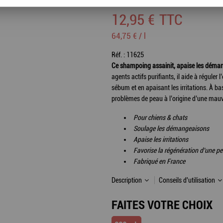
12
,
95
€
TTC
64,75 € / l
Réf. :
11625
Ce shampoing assainit, apaise les démang
agents actifs purifiants, il aide à régule
sébum et en apaisant les irritations. À base
problèmes de peau à l’origine d’une mauv
Pour chiens & chats
Soulage les démangeaisons
Apaise les irritations
Favorise la régénération d’une p
Fabriqué en France
Description
Conseils d'utilisation
FAITES VOTRE CHOIX