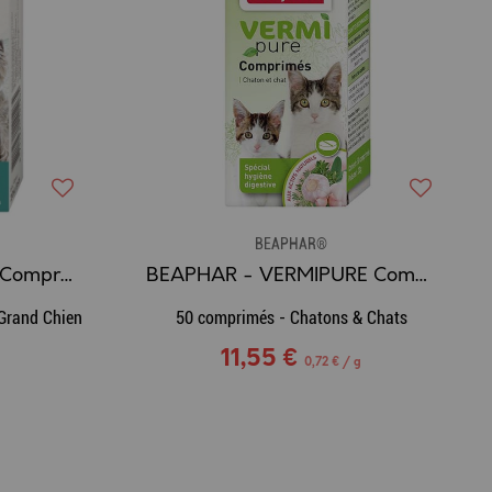
BEAPHAR®
BEAPHAR - IntestoPro Comprimés (Boîte de 20 cp)
BEAPHAR - VERMIPURE Comprimés d'hygiène digestive chaton & chat
Grand Chien
50 comprimés - Chatons & Chats
11,55 €
0,72 € / g