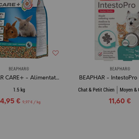
BEAPHAR®
BEAPHAR®
BEAPHAR CARE+ - Alimentation extrudée Super Premium pour Lapin Junior
1.5 kg
Chat & Petit Chien
Moyen & 
14,95 €
11,60 €
9,97 € / kg