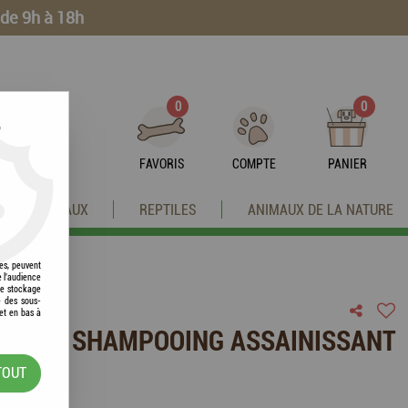
 de 9h à 18h
0
0
?
FAVORIS
COMPTE
PANIER
OISEAUX
REPTILES
ANIMAUX DE LA NATURE
res, peuvent
e l'audience
 le stockage
e des sous-
et en bas à
ACARE SHAMPOOING ASSAINISSANT
TOUT