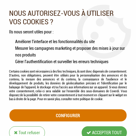
Nos experts vous conseillent au 05.46.84.20.27 du lundi au
samedi de 9h à 18h
NOUS AUTORISEZ-VOUS À UTILISER
VOS COOKIES ?
0
Ils nous seront utiles pour :
Améliorer l'interface et les fonctionnalités du site
Mesurer les campagnes marketing et proposer des mises à jour sur
Accueil
>
Chiens
>
Antiparasitaires
>
BAYER® - SERESTO - Collier Chien Anti-
nos produits
parasitaire
Gérer l'authentification et surveiller les erreurs techniques
Certains cookies sont nécessaires à des fins techniques, ils sont donc dispensés de consentement.
D'autres, non obligatoires, peuvent être utilisés pour la personnalisation des annonces et du
contenu, la mesure des annonces et du contenu, la connaissance de l'audience et le
développement de produits, les données de géolocalisation précises et l'identification par le
balayage de l'appareil, le stockage et/ou l'accès aux informations sur un appareil. Si vous donnez
votre consentement, celui-ci sera valable sur l’ensemble des sous-domaines de Coverdi. Vous
disposez de la possibilité de retirer votre consentement à tout moment en cliquant sur le widget en
bas à droite de la page. Pour en savoir plus, consulter notre politique de cookie.
CONFIGURER
Tout refuser
ACCEPTER TOUT