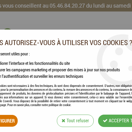
 vous conseillent au 05.46.84.20.27 du lundi au samedi
 AUTORISEZ-VOUS À UTILISER VOS COOKIES 
 seront utiles pour :
iorer l'interface et les fonctionnalités du site
CHEVAUX
VOLAILLES
ANIMAUX DE LA FERME
rer les campagnes marketing et proposer des mises à jour sur nos produits
r l'authentification et surveiller les erreurs techniques
okies sont nécessaires à des fins techniques, ils sont donc dispensés de consentement. D'autres, non obligatoi
és pour la personnalisation des annonces et du contenu, la mesure des annonces et du contenu, la connaissance d
oppement de produits, les données de géolocalisation précises et l'identification par le balayage de l'appareil,
AKO®
cès aux informations sur un appareil. Si vous donnez votre consentement, celui-ci sera valable sur l’ensembl
e Coverdi. Vous disposez de la possibilité de retirer votre consentement à tout moment en cliquant sur le widg
AKO® - MOBIL PO
a page. Pour en savoir plus, consulter notre politique de cookie.
IGURER
Tout refuser
Soyez le premier à donner votre avis !
ACCEPTER 