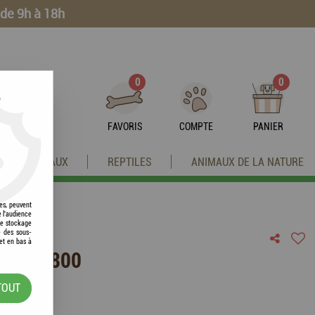
 de 9h à 18h
0
0
?
FAVORIS
COMPTE
PANIER
OISEAUX
REPTILES
ANIMAUX DE LA NATURE
res, peuvent
e l'audience
 le stockage
e des sous-
et en bas à
WER A800
TOUT