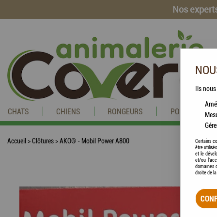
Nos experts
NOUS
Ils nous
Amél
CHATS
CHIENS
RONGEURS
POISSONS
Mesu
Gére
Accueil
>
Clôtures
>
AKO® - Mobil Power A800
Certains co
être utilis
et le dével
et/ou l'ac
domaines d
droite de l
CONF