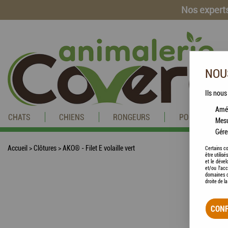
Nos experts
NOUS
Ils nous
Amél
CHATS
CHIENS
RONGEURS
POISSONS
Mesu
Gére
Accueil
>
Clôtures
>
AKO® - Filet E volaille vert
Certains co
être utilis
et le dével
et/ou l'ac
domaines d
droite de l
CONF