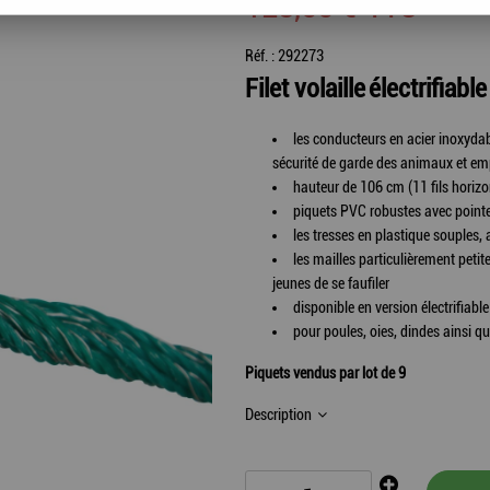
128
,
55
€
TTC
Réf. :
292273
Filet volaille
électrifiable
les conducteurs en acier inoxydable
sécurité de garde des animaux et emp
hauteur de 106 cm (11 fils horiz
piquets PVC robustes avec point
les tresses en plastique souples, 
les mailles particulièrement peti
jeunes de se faufiler
disponible en version électrifiable
pour poules, oies, dindes ainsi 
Piquets vendus par lot de 9
Description