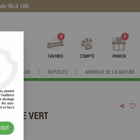
 de 9h à 18h
0
0
?
FAVORIS
COMPTE
PANIER
OISEAUX
REPTILES
ANIMAUX DE LA NATURE
res, peuvent
e l'audience
 le stockage
e des sous-
et en bas à
OLAILLE VERT
TOUT