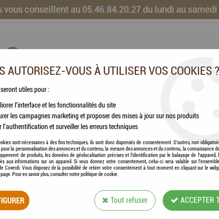
 vous conseillent au 05.46.84.20.27 du lundi au samedi
 AUTORISEZ-VOUS À UTILISER VOS COOKIES 
 seront utiles pour :
iorer l'interface et les fonctionnalités du site
CHEVAUX
VOLAILLES
ANIMAUX DE LA FERME
rer les campagnes marketing et proposer des mises à jour sur nos produits
r l'authentification et surveiller les erreurs techniques
okies sont nécessaires à des fins techniques, ils sont donc dispensés de consentement. D'autres, non obligatoi
és pour la personnalisation des annonces et du contenu, la mesure des annonces et du contenu, la connaissance d
oppement de produits, les données de géolocalisation précises et l'identification par le balayage de l'appareil,
AKO®
cès aux informations sur un appareil. Si vous donnez votre consentement, celui-ci sera valable sur l’ensembl
e Coverdi. Vous disposez de la possibilité de retirer votre consentement à tout moment en cliquant sur le widg
AKO® - FILET E V
a page. Pour en savoir plus, consulter notre politique de cookie.
IGURER
Tout refuser
Soyez le premier à donner votre avis !
ACCEPTER 