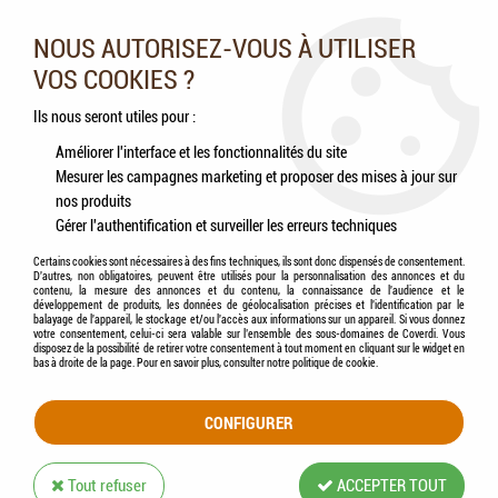
Nos experts vous conseillent au 05.46.84.20.27 du lundi au
samedi de 9h à 18h
NOUS AUTORISEZ-VOUS À UTILISER
VOS COOKIES ?
0
Ils nous seront utiles pour :
Améliorer l'interface et les fonctionnalités du site
Mesurer les campagnes marketing et proposer des mises à jour sur
Accueil
>
Clôtures
>
AKO® - Enrouleur Super Plastique
nos produits
Gérer l'authentification et surveiller les erreurs techniques
Certains cookies sont nécessaires à des fins techniques, ils sont donc dispensés de consentement.
D'autres, non obligatoires, peuvent être utilisés pour la personnalisation des annonces et du
contenu, la mesure des annonces et du contenu, la connaissance de l'audience et le
développement de produits, les données de géolocalisation précises et l'identification par le
balayage de l'appareil, le stockage et/ou l'accès aux informations sur un appareil. Si vous donnez
votre consentement, celui-ci sera valable sur l’ensemble des sous-domaines de Coverdi. Vous
disposez de la possibilité de retirer votre consentement à tout moment en cliquant sur le widget en
bas à droite de la page. Pour en savoir plus, consulter notre politique de cookie.
CONFIGURER
Tout refuser
ACCEPTER TOUT