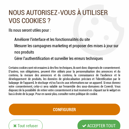
Nos experts vous conseillent au 05.46.84.20.27 du lundi au
samedi de 9h à 18h
NOUS AUTORISEZ-VOUS À UTILISER
VOS COOKIES ?
0
Ils nous seront utiles pour :
Améliorer l'interface et les fonctionnalités du site
Mesurer les campagnes marketing et proposer des mises à jour sur
Accueil
>
Clôtures
>
AKO® - Electrificateur batterie T4 9V 12V 150mJ à 300mJ
nos produits
Gérer l'authentification et surveiller les erreurs techniques
Certains cookies sont nécessaires à des fins techniques, ils sont donc dispensés de consentement.
D'autres, non obligatoires, peuvent être utilisés pour la personnalisation des annonces et du
contenu, la mesure des annonces et du contenu, la connaissance de l'audience et le
développement de produits, les données de géolocalisation précises et l'identification par le
balayage de l'appareil, le stockage et/ou l'accès aux informations sur un appareil. Si vous donnez
votre consentement, celui-ci sera valable sur l’ensemble des sous-domaines de Coverdi. Vous
disposez de la possibilité de retirer votre consentement à tout moment en cliquant sur le widget en
bas à droite de la page. Pour en savoir plus, consulter notre politique de cookie.
CONFIGURER
Tout refuser
ACCEPTER TOUT